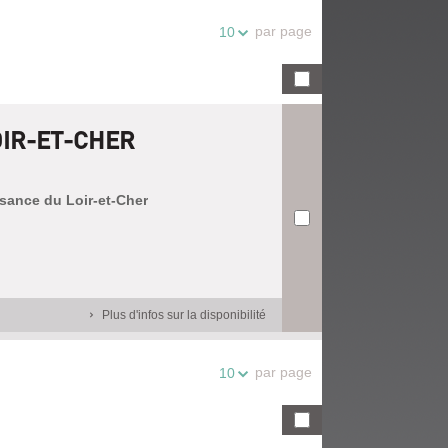
par page
10
OIR-ET-CHER
ssance du Loir-et-Cher
Plus d'infos sur la disponibilité
par page
10