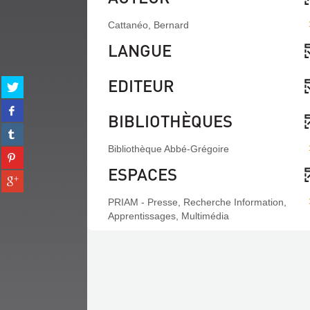
Cattanéo, Bernard
LANGUE
EDITEUR
Partager
sur
Partager
twitter
BIBLIOTHÈQUES
sur
(Nouvelle
Partager
facebook
fenêtre)
sur
(Nouvelle
Bibliothèque Abbé-Grégoire
Partager
tumblr
fenêtre)
sur
ESPACES
(Nouvelle
Partager
pinterest
fenêtre)
sur
(Nouvelle
PRIAM - Presse, Recherche Information,
gplus
fenêtre)
Apprentissages, Multimédia
(Nouvelle
fenêtre)