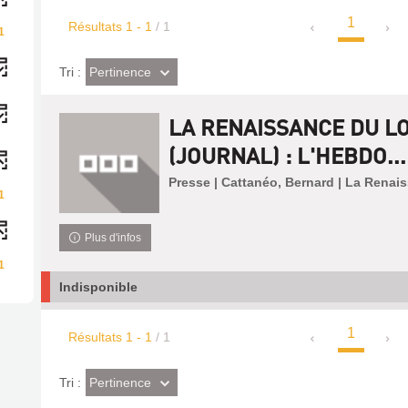
1
Résultats
1
-
1
/ 1
1
(Effet
Pertinence
Tri :
imédiat)
LA RENAISSANCE DU L
(JOURNAL) : L'HEBDO...
Presse | Cattanéo, Bernard | La Renai
1
Plus d'infos
1
Indisponible
1
Résultats
1
-
1
/ 1
(Effet
Pertinence
Tri :
imédiat)