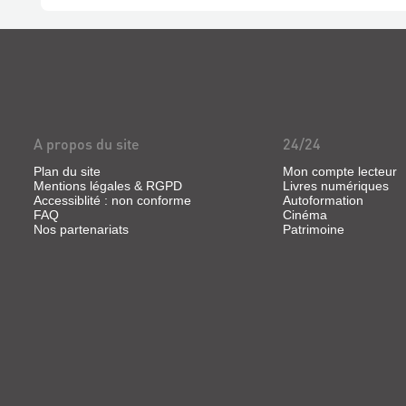
A propos du site
24/24
Plan du site
Mon compte lecteur
Mentions légales & RGPD
Livres numériques
Accessiblité : non conforme
Autoformation
FAQ
Cinéma
Nos partenariats
Patrimoine