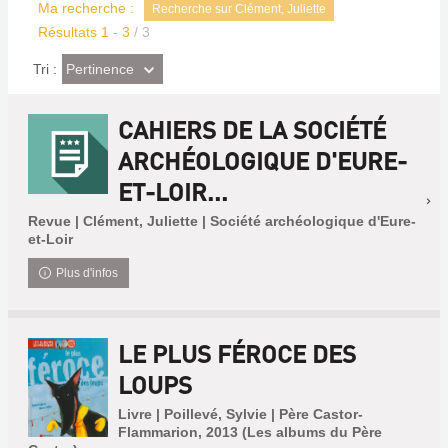
Ma recherche :
Recherche sur Clément, Juliette
Résultats
1
-
3
/ 3
(Effet
Pertinence
Tri :
imédiat)
CAHIERS DE LA SOCIÉTÉ
ARCHÉOLOGIQUE D'EURE-
ET-LOIR...
Revue | Clément, Juliette | Société archéologique d'Eure-
et-Loir
Plus d'infos
LE PLUS FÉROCE DES
LOUPS
Livre | Poillevé, Sylvie | Père Castor-
Flammarion, 2013 (Les albums du Père