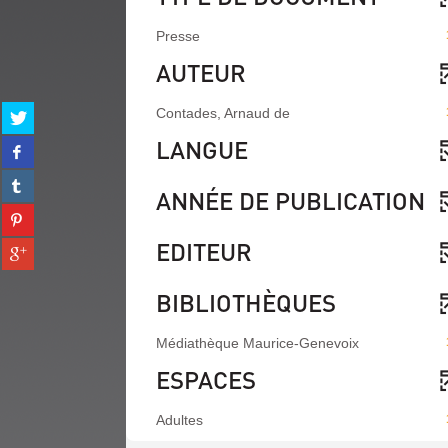
Presse
AUTEUR
Partager
Contades, Arnaud de
sur
LANGUE
Partager
twitter
sur
(Nouvelle
Partager
facebook
fenêtre)
ANNÉE DE PUBLICATION
sur
(Nouvelle
Partager
tumblr
fenêtre)
sur
(Nouvelle
EDITEUR
Partager
pinterest
fenêtre)
sur
(Nouvelle
gplus
fenêtre)
BIBLIOTHÈQUES
(Nouvelle
fenêtre)
Médiathèque Maurice-Genevoix
ESPACES
Adultes