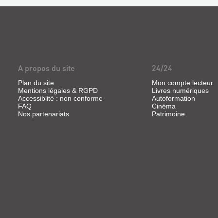
A propos du site
24/24
Plan du site
Mon compte lecteur
Mentions légales & RGPD
Livres numériques
Accessiblité : non conforme
Autoformation
FAQ
Cinéma
Nos partenariats
Patrimoine