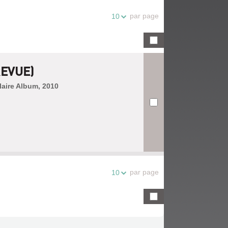
par page
10
REVUE)
laire Album, 2010
par page
10