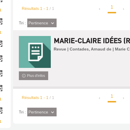
1
Résultats
1
-
1
/ 1
1
(Effet
Pertinence
Tri :
imédiat)
1
MARIE-CLAIRE IDÉES (
Revue | Contades, Arnaud de | Marie C
Plus d'infos
1
Résultats
1
-
1
/ 1
1
(Effet
Pertinence
Tri :
imédiat)
1