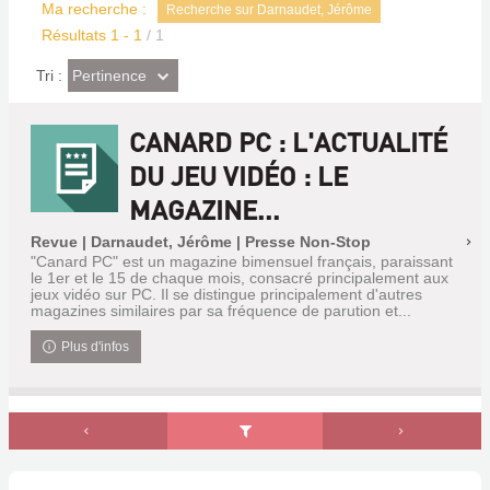
Ma recherche :
Recherche sur Darnaudet, Jérôme
Résultats
1
-
1
/ 1
(Effet
Pertinence
Tri :
imédiat)
CANARD PC : L'ACTUALITÉ
DU JEU VIDÉO : LE
MAGAZINE...
Revue | Darnaudet, Jérôme | Presse Non-Stop
"Canard PC" est un magazine bimensuel français, paraissant
le 1er et le 15 de chaque mois, consacré principalement aux
jeux vidéo sur PC. Il se distingue principalement d'autres
magazines similaires par sa fréquence de parution et...
Plus d'infos