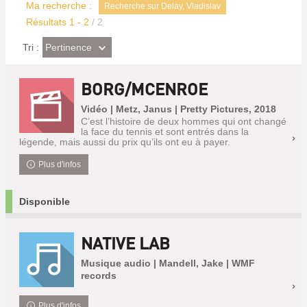
Ma recherche :
Recherche sur Delay, Vladislav
Résultats
1
-
2
/ 2
(Effet
Pertinence
Tri :
imédiat)
BORG/MCENROE
Vidéo | Metz, Janus | Pretty Pictures, 2018
C’est l’histoire de deux hommes qui ont changé
la face du tennis et sont entrés dans la
légende, mais aussi du prix qu’ils ont eu à payer.
Plus d'infos
Disponible
NATIVE LAB
Musique audio | Mandell, Jake | WMF
records
Plus d'infos