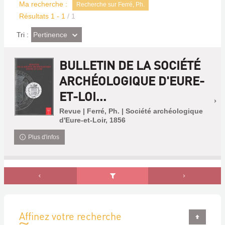
Ma recherche :
Recherche sur Ferré, Ph.
Résultats
1
-
1
/ 1
(Effet
Pertinence
Tri :
imédiat)
BULLETIN DE LA SOCIÉTÉ
ARCHÉOLOGIQUE D'EURE-
ET-LOI...
Revue | Ferré, Ph. | Société archéologique
d'Eure-et-Loir, 1856
Plus d'infos
Affinez votre recherche