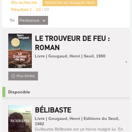
Ma recherche :
Recherche sur Gougaud, Henri
Résultats
1
-
10
/ 50
(Effet
Pertinence
Tri :
imédiat)
LE TROUVEUR DE FEU :
ROMAN
Livre | Gougaud, Henri | Seuil, 1980
Plus d'infos
Disponible
BÉLIBASTE
Livre | Gougaud, Henri | Editions du Seuil,
1982
Guillaume Bélibaste est un héros malgré lui. En