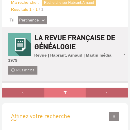
Ma recherche :
Recherche sur Habrant, Arnaud
Résultats
1
-
1
/ 1
(Effet
Pertinence
Tri :
imédiat)
LA REVUE FRANÇAISE DE
GÉNÉALOGIE
Revue | Habrant, Arnaud | Martin média,
1979
Plus d'infos
Affinez votre recherche