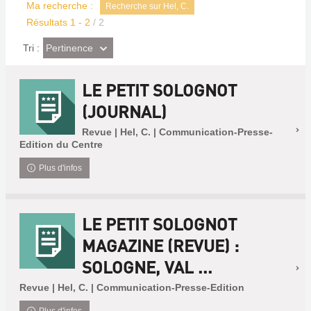
Ma recherche :
Recherche sur Hel, C.
Résultats
1
-
2
/ 2
(Effet
Pertinence
Tri :
imédiat)
LE PETIT SOLOGNOT
(JOURNAL)
Revue | Hel, C. | Communication-Presse-
Edition du Centre
Plus d'infos
LE PETIT SOLOGNOT
MAGAZINE (REVUE) :
SOLOGNE, VAL ...
Revue | Hel, C. | Communication-Presse-Edition