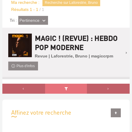
Ma recherche :
Recherche sur Laforestrie, Bruno
Résultats
1
-
1
/ 1
(Effet
Pertinence
Tri :
imédiat)
MAGIC ! (REVUE) : HEBDO
POP MODERNE
Revue | Laforestrie, Bruno | magiccrpm
Plus d'infos
Affinez votre recherche