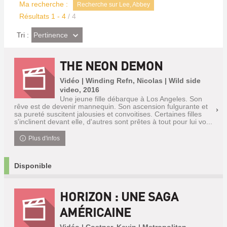
Ma recherche :
Recherche sur Lee, Abbey
Résultats
1
-
4
/ 4
(Effet
Pertinence
Tri :
imédiat)
THE NEON DEMON
Vidéo | Winding Refn, Nicolas | Wild side
video, 2016
Une jeune fille débarque à Los Angeles. Son
rêve est de devenir mannequin. Son ascension fulgurante et
sa pureté suscitent jalousies et convoitises. Certaines filles
s'inclinent devant elle, d'autres sont prêtes à tout pour lui vo...
Plus d'infos
Disponible
HORIZON : UNE SAGA
AMÉRICAINE