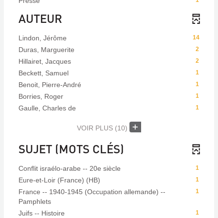
Presse
1
AUTEUR
Lindon, Jérôme
14
Duras, Marguerite
2
Hillairet, Jacques
2
Beckett, Samuel
1
Benoit, Pierre-André
1
Borries, Roger
1
Gaulle, Charles de
1
VOIR PLUS
(10)
SUJET (MOTS CLÉS)
Conflit israélo-arabe -- 20e siècle
1
Eure-et-Loir (France) (HB)
1
France -- 1940-1945 (Occupation allemande) --
1
Pamphlets
Juifs -- Histoire
1