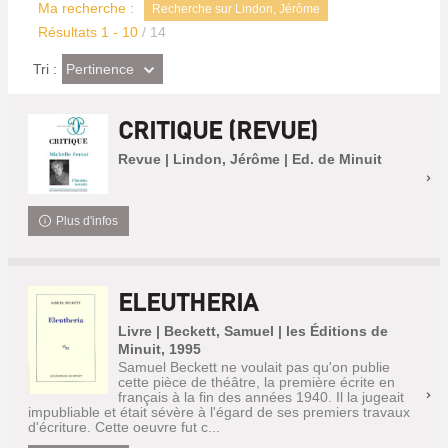
Ma recherche :
Recherche sur Lindon, Jérôme
Résultats
1
-
10
/ 14
(Effet
Pertinence
Tri :
imédiat)
CRITIQUE (REVUE)
Revue | Lindon, Jérôme | Ed. de Minuit
Plus d'infos
ELEUTHERIA
Livre | Beckett, Samuel | les Éditions de
Minuit, 1995
Samuel Beckett ne voulait pas qu'on publie
cette pièce de théâtre, la première écrite en
français à la fin des années 1940. Il la jugeait
impubliable et était sévère à l'égard de ses premiers travaux
d'écriture. Cette oeuvre fut c...