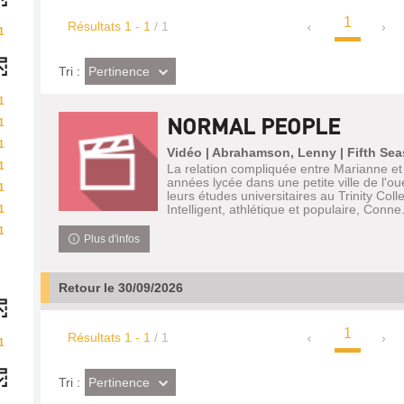
1
Résultats
1
-
1
/ 1
1
(Effet
Pertinence
Tri :
imédiat)
1
NORMAL PEOPLE
1
1
Vidéo | Abrahamson, Lenny | Fifth Sea
1
La relation compliquée entre Marianne et
années lycée dans une petite ville de l'oue
1
leurs études universitaires au Trinity Coll
Intelligent, athlétique et populaire, Conne.
1
1
Plus d'infos
Retour le 30/09/2026
1
Résultats
1
-
1
/ 1
1
(Effet
Pertinence
Tri :
imédiat)