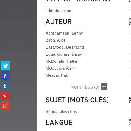
Film de fiction
AUTEUR
Abrahamson, Lenny
Birch, Alice
Eastwood, Desmond
Edgar-Jones, Daisy
McDonald, Hettie
Partager
McGuckin, Aislin
sur
Partager
Mescal, Paul
twitter
sur
(Nouvelle
Partager
facebook
VOIR PLUS
(3)
fenêtre)
sur
(Nouvelle
Partager
tumblr
fenêtre)
SUJET (MOTS CLÉS)
sur
(Nouvelle
Partager
pinterest
fenêtre)
sur
(Nouvelle
Séries télévisées
gplus
fenêtre)
LANGUE
(Nouvelle
fenêtre)