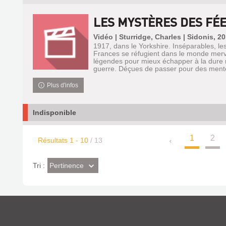
LES MYSTÈRES DES FÉ
Vidéo | Sturridge, Charles | Sidonis, 2
1917, dans le Yorkshire. Inséparables, les
Frances se réfugient dans le monde merve
légendes pour mieux échapper à la dure 
guerre. Déçues de passer pour des menteu
Plus d'infos
Indisponible
1
2
Résultats
1
-
10
/ 13
(Effet
Pertinence
Tri :
imédiat)