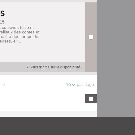
ES
015
 cousines Elsie et
illeux des contes et
réalité des temps de
ses, ell...
Plus d'infos sur la disponibilité
par page
10