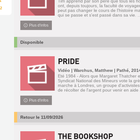
1
Tim apprend par son père que tous les h
ont, depuis toujours, la faculté de voyag
2
peut pas changer le cours de l'histoire ma
qui se passe et s'est passé dans sa vie. ..
Plus d'infos
Disponible
PRIDE
Vidéo | Warchus, Matthew | Pathé, 201
Eté 1984 - Alors que Margaret Thatcher es
Syndicat National des Mineurs vote la grè
marche à Londres, un groupe d'activistes
de récolter de l'argent pour venir en aide 
Plus d'infos
Retour le 11/09/2026
THE BOOKSHOP