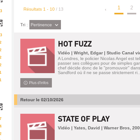
1
2
Résultats
1
-
10
/ 13
3
(Effet
Pertinence
Tri :
imédiat)
3
HOT FUZZ
2
2
Vidéo | Wright, Edgar | Studio Canal v
2
A Londres, le policier Nicolas Angel est tel
passer ses collègues pour de simples gar
2
chef décide donc de le "promouvoir" dans l
Sandford où il ne se passe strictement ri..
1
1
Plus d'infos
Retour le 02/10/2026
STATE OF PLAY
7
4
Vidéo | Yates, David | Warner Bros, 200
2