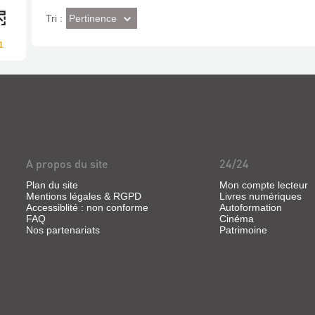
(Effet
Pertinence
Tri :
imédiat)
1
A propos du site
24/24
Plan du site
Mon compte lecteur
Mentions légales & RGPD
Livres numériques
Accessiblité : non conforme
Autoformation
FAQ
Cinéma
Nos partenariats
Patrimoine