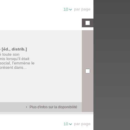
par page
10
[éd., distrib.]
é toute son
s lorsqu'il était
 social, l'emmène le
présent dans...
Plus d'infos sur la disponibilité
par page
10