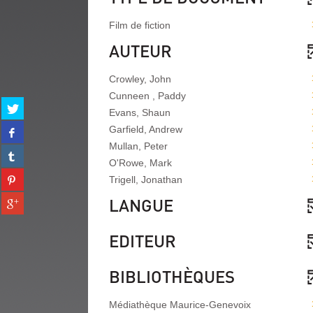
Film de fiction
AUTEUR
Crowley, John
Cunneen , Paddy
Partager
Evans, Shaun
sur
Partager
Garfield, Andrew
twitter
sur
(Nouvelle
Mullan, Peter
Partager
facebook
fenêtre)
O'Rowe, Mark
sur
(Nouvelle
Partager
tumblr
Trigell, Jonathan
fenêtre)
sur
(Nouvelle
Partager
LANGUE
pinterest
fenêtre)
sur
(Nouvelle
gplus
fenêtre)
EDITEUR
(Nouvelle
fenêtre)
BIBLIOTHÈQUES
Médiathèque Maurice-Genevoix