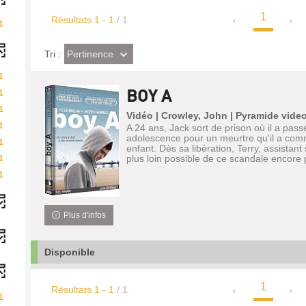
1
Résultats
1
-
1
/ 1
1
(Effet
Pertinence
Tri :
imédiat)
1
BOY A
1
1
Vidéo | Crowley, John | Pyramide video 
1
A 24 ans, Jack sort de prison où il a pass
adolescence pour un meurtre qu'il a commi
1
enfant. Dès sa libération, Terry, assistant
plus loin possible de ce scandale encore 
1
1
Plus d'infos
Disponible
1
Résultats
1
-
1
/ 1
1