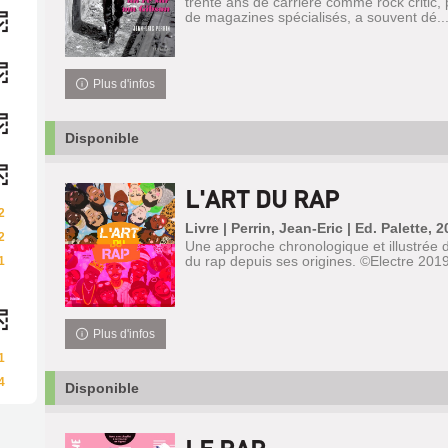
trente ans de carrière comme rock critic,
de magazines spécialisés, a souvent dé..
Plus d'infos
Disponible
L'ART DU RAP
2
Livre | Perrin, Jean-Eric | Ed. Palette, 
2
Une approche chronologique et illustrée de
du rap depuis ses origines. ©Electre 201
1
Plus d'infos
1
4
Disponible