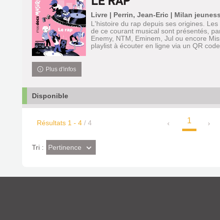
LE RAP
Livre | Perrin, Jean-Eric | Milan jeune
L'histoire du rap depuis ses origines. Les
de ce courant musical sont présentés, pa
Enemy, NTM, Eminem, Jul ou encore Missy
playlist à écouter en ligne via un QR code.
Plus d'infos
Disponible
1
Résultats
1
-
4
/ 4
(Effet
Pertinence
Tri :
imédiat)