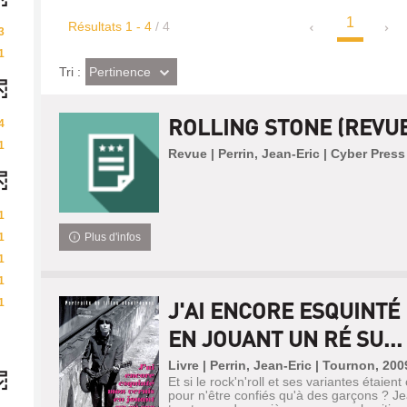
1
Résultats
1
-
4
/ 4
3
1
(Effet
Pertinence
Tri :
imédiat)
ROLLING STONE (REVUE
4
1
Revue | Perrin, Jean-Eric | Cyber Pres
1
1
Plus d'infos
1
1
1
J'AI ENCORE ESQUINTÉ
EN JOUANT UN RÉ SU...
Livre | Perrin, Jean-Eric | Tournon, 200
Et si le rock'n'roll et ses variantes étaien
pour n'être confiés qu'à des garçons ? Je