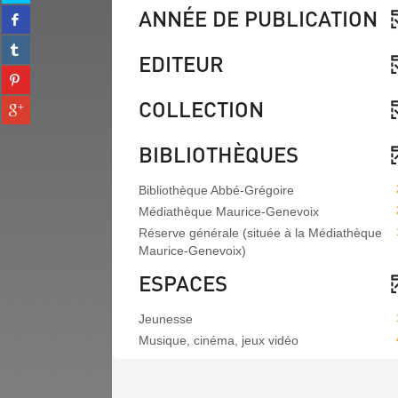
sur
ANNÉE DE PUBLICATION
Partager
twitter
sur
(Nouvelle
Partager
facebook
fenêtre)
EDITEUR
sur
(Nouvelle
Partager
tumblr
fenêtre)
sur
(Nouvelle
COLLECTION
Partager
pinterest
fenêtre)
sur
(Nouvelle
gplus
fenêtre)
BIBLIOTHÈQUES
(Nouvelle
fenêtre)
Bibliothèque Abbé-Grégoire
Médiathèque Maurice-Genevoix
Réserve générale (située à la Médiathèque
Maurice-Genevoix)
ESPACES
Jeunesse
Musique, cinéma, jeux vidéo