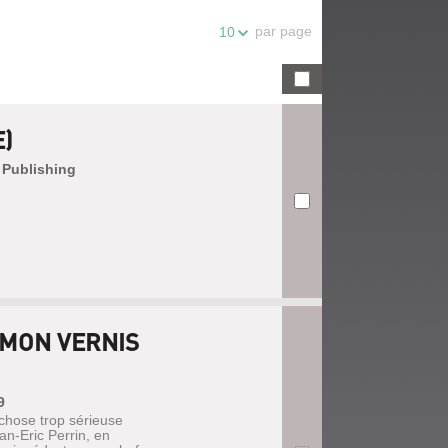
par page
10
)
s Publishing
 MON VERNIS
9
t chose trop sérieuse
an-Eric Perrin, en