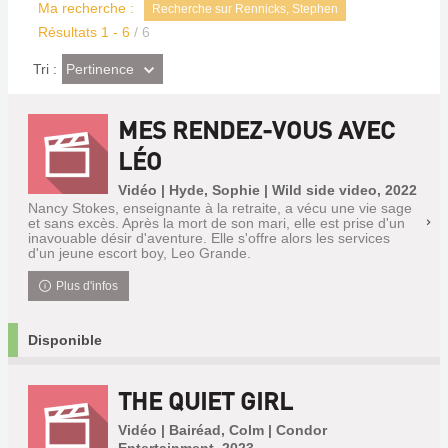
Ma recherche :
Recherche sur Rennicks, Stephen
Résultats
1
-
6
/ 6
(Effet
Pertinence
Tri :
imédiat)
MES RENDEZ-VOUS AVEC
LÉO
Vidéo | Hyde, Sophie | Wild side video, 2022
Nancy Stokes, enseignante à la retraite, a vécu une vie sage
et sans excès. Après la mort de son mari, elle est prise d'un
inavouable désir d'aventure. Elle s'offre alors les services
d'un jeune escort boy, Leo Grande.
Plus d'infos
Disponible
THE QUIET GIRL
Vidéo | Bairéad, Colm | Condor