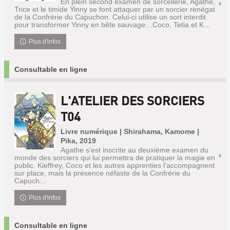
En plein second examen de sorcellerie, Agathe,
Trice et le timide Yinny se font attaquer par un sorcier renégat
de la Confrérie du Capuchon. Celui-ci utilise un sort interdit
pour transformer Yinny en bête sauvage…Coco, Tetia et K...
Plus d'infos
Consultable en ligne
L'ATELIER DES SORCIERS
T04
Livre numérique | Shirahama, Kamome |
Pika, 2019
Agathe s’est inscrite au deuxième examen du
monde des sorciers qui lui permettra de pratiquer la magie en
public. Kieffrey, Coco et les autres apprenties l’accompagnent
sur place, mais la présence néfaste de la Confrérie du
Capuch...
Plus d'infos
Consultable en ligne