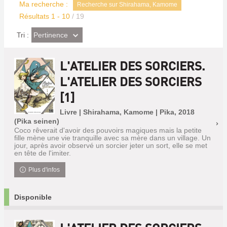
Ma recherche :
Recherche sur Shirahama, Kamome
Résultats
1
-
10
/ 19
(Effet
Pertinence
Tri :
imédiat)
L'ATELIER DES SORCIERS.
L'ATELIER DES SORCIERS
[1]
Livre | Shirahama, Kamome | Pika, 2018
(Pika seinen)
Coco rêverait d'avoir des pouvoirs magiques mais la petite
fille mène une vie tranquille avec sa mère dans un village. Un
jour, après avoir observé un sorcier jeter un sort, elle se met
en tête de l'imiter.
Plus d'infos
Disponible