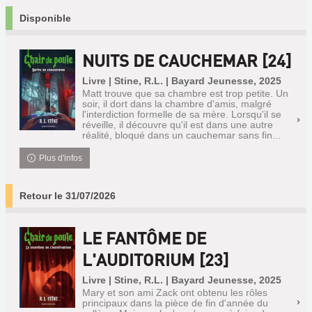
Disponible
NUITS DE CAUCHEMAR [24]
Livre | Stine, R.L. | Bayard Jeunesse, 2025
Matt trouve que sa chambre est trop petite. Un
soir, il dort dans la chambre d'amis, malgré
l'interdiction formelle de sa mère. Lorsqu'il se
réveille, il découvre qu'il est dans une autre
réalité, bloqué dans un cauchemar sans fin...
Plus d'infos
Retour le 31/07/2026
LE FANTÔME DE
L'AUDITORIUM [23]
Livre | Stine, R.L. | Bayard Jeunesse, 2025
Mary et son ami Zack ont obtenu les rôles
principaux dans la pièce de fin d'année du