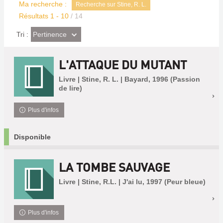
Ma recherche :
Recherche sur Stine, R. L.
Résultats
1
-
10
/ 14
(Effet
Pertinence
Tri :
imédiat)
L'ATTAQUE DU MUTANT
Livre | Stine, R. L. | Bayard, 1996 (Passion
de lire)
Plus d'infos
Disponible
LA TOMBE SAUVAGE
Livre | Stine, R.L. | J'ai lu, 1997 (Peur bleue)
Plus d'infos