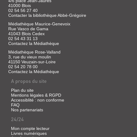
4/6 place Jean-Jaurès
41000 Blois
02 54 56 27 40
Contacter la bibliothèque Abbé-Grégoire
Médiathèque Maurice-Genevoix
Rue Vasco de Gama
41043 Blois Cedex
02 54 43 31 13
Contactez la Médiathèque
Médiathèque Rose-Valland
3, rue du vieux moulin
41150 Veuzain-sur-Loire
02 54 20 78 00
Contactez la Médiathèque
A propos du site
Plan du site
Mentions légales & RGPD
Accessiblité : non conforme
FAQ
Nos partenariats
24/24
Mon compte lecteur
Livres numériques