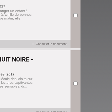
017
manger un enfant !
à Achille de bonnes
e matin, elle
Consulter le document
UIT NOIRE -
hée, 2017
école des loisirs sur
 lectures captivantes
s sensibles, dr...