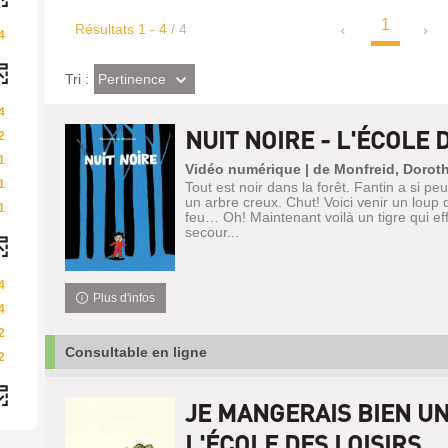
1
Résultats
1
-
4
/ 4
4
(Effet
Pertinence
Tri :
imédiat)
4
NUIT NOIRE - L'ÉCOLE 
2
1
Vidéo numérique | de Monfreid, Dorot
1
Tout est noir dans la forêt. Fantin a si pe
un arbre creux. Chut! Voici venir un loup
1
feu… Oh! Maintenant voilà un tigre qui ef
secour...
4
Plus d'infos
4
2
Consultable en ligne
2
JE MANGERAIS BIEN UN
L'ÉCOLE DES LOISIRS