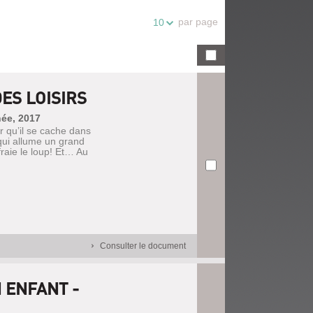
par page
10
DES LOISIRS
hée, 2017
ur qu’il se cache dans
 qui allume un grand
fraie le loup! Et… Au
Consulter le document
 ENFANT -