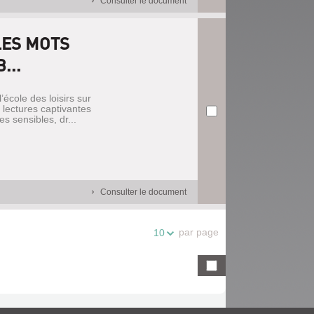
Consulter le document
LES MOTS
...
école des loisirs sur
 lectures captivantes
s sensibles, dr...
Consulter le document
par page
10