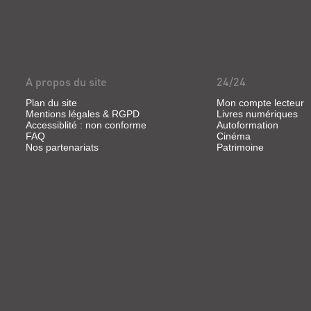
A propos du site
24/24
Plan du site
Mon compte lecteur
Mentions légales & RGPD
Livres numériques
Accessiblité : non conforme
Autoformation
FAQ
Cinéma
Nos partenariats
Patrimoine