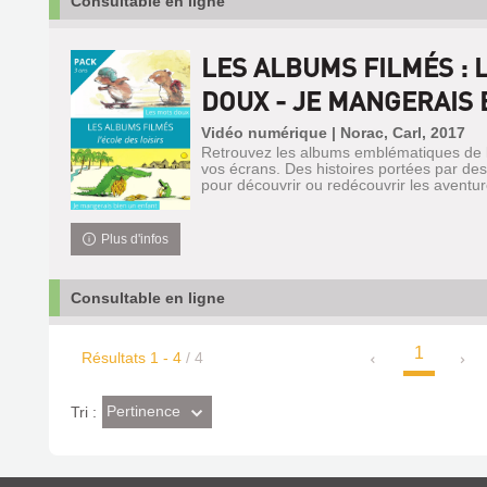
Consultable en ligne
LES ALBUMS FILMÉS : 
DOUX - JE MANGERAIS B
Vidéo numérique | Norac, Carl, 2017
Retrouvez les albums emblématiques de l’
vos écrans. Des histoires portées par des
pour découvrir ou redécouvrir les aventure
Plus d'infos
Consultable en ligne
1
Résultats
1
-
4
/ 4
(Effet
Pertinence
Tri :
imédiat)