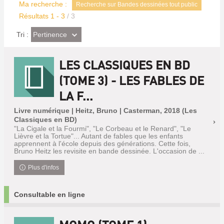
Ma recherche :
Recherche sur Bandes dessinées tout public
Résultats
1
-
3
/ 3
(Effet
Pertinence
Tri :
imédiat)
LES CLASSIQUES EN BD
(TOME 3) - LES FABLES DE
LA F...
Livre numérique | Heitz, Bruno | Casterman, 2018 (Les
Classiques en BD)
"La Cigale et la Fourmi", "Le Corbeau et le Renard", "Le
Lièvre et la Tortue"... Autant de fables que les enfants
apprennent à l'école depuis des générations. Cette fois,
Bruno Heitz les revisite en bande dessinée. L'occasion de ...
Plus d'infos
Consultable en ligne