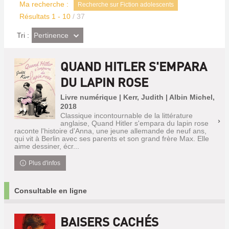
Ma recherche :
Recherche sur Fiction adolescents
Résultats
1
-
10
/ 37
(Effet
Pertinence
Tri :
imédiat)
QUAND HITLER S'EMPARA
DU LAPIN ROSE
Livre numérique | Kerr, Judith | Albin Michel,
2018
Classique incontournable de la littérature
anglaise, Quand Hitler s'empara du lapin rose
raconte l'histoire d'Anna, une jeune allemande de neuf ans,
qui vit à Berlin avec ses parents et son grand frère Max. Elle
aime dessiner, écr...
Plus d'infos
Consultable en ligne
BAISERS CACHÉS