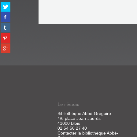
Partager
sur
Partager
twitter
sur
(Nouvelle
Partager
facebook
fenêtre)
sur
(Nouvelle
Partager
tumblr
fenêtre)
sur
(Nouvelle
Partager
pinterest
fenêtre)
sur
(Nouvelle
gplus
fenêtre)
(Nouvelle
fenêtre)
Le réseau
Bibliothèque Abbé-Grégoire
4/6 place Jean-Jaurès
41000 Blois
02 54 56 27 40
Contacter la bibliothèque Abbé-