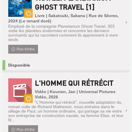
GHOST TRAVEL [1]
Livre | Sakatsuki, Sakana | Rue de Sèvres,
Nouveauté
2024 (Le renard doré)
Employé de la compagnie Planetarium Ghost Travel, 303
visite les planètes endormies et rencontre les derniers
survivants qui lui racontent comment ils apprennent à vivre
seuls.
Plus d'infos
Disponible
L'HOMME QUI RÉTRÉCIT
Vidéo | Kounen, Jan | Universal Pictures
Vidéo, 2026
"L'Homme qui rétrécit", nouvelle adaptation du
Nouveauté
roman culte de Richard Matheson, nous entraine dans le
sillage de Paul, un homme ordinaire, qui partage sa vie entre
son entreprise de construction navale, sa femme Elise, et leur
fil...
Plus d'infos