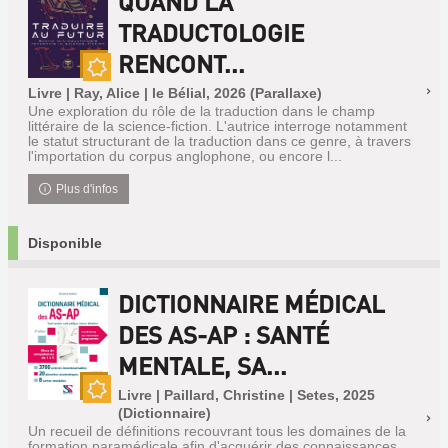
QUAND LA
TRADUCTOLOGIE
RENCONT...
Nouveauté
Livre | Ray, Alice | le Bélial, 2026 (Parallaxe)
Une exploration du rôle de la traduction dans le champ
littéraire de la science-fiction. L'autrice interroge notamment
le statut structurant de la traduction dans ce genre, à travers
l'importation du corpus anglophone, ou encore l...
Plus d'infos
Disponible
DICTIONNAIRE MÉDICAL
DES AS-AP : SANTÉ
MENTALE, SA...
Livre | Paillard, Christine | Setes, 2025
Nouveauté
(Dictionnaire)
Un recueil de définitions recouvrant tous les domaines de la
formation paramédicale afin d'acquérir des connaissances