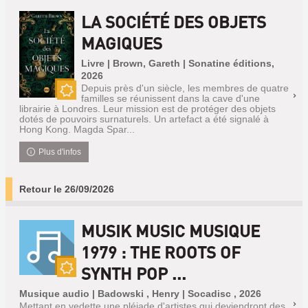
LA SOCIÉTÉ DES OBJETS
MAGIQUES
Livre | Brown, Gareth | Sonatine éditions,
2026
Depuis près d'un siècle, les membres de quatre
familles se réunissent dans la cave d'une
Nouveauté
librairie à Londres. Leur mission est de protéger des objets
dotés de pouvoirs surnaturels. Un artefact a été signalé à
Hong Kong. Magda Spar...
Plus d'infos
Retour le 26/09/2026
MUSIK MUSIC MUSIQUE
1979 : THE ROOTS OF
SYNTH POP ...
Nouveauté
Musique audio | Badowski , Henry | Socadisc , 2026
Mettant en vedette une pléiade d'artistes qui deviendront des