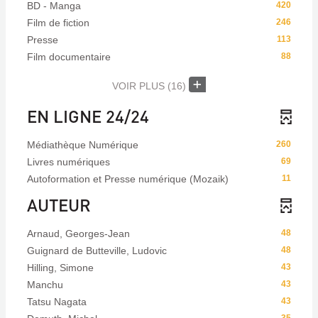
BD - Manga
420
Film de fiction
246
Presse
113
Film documentaire
88
VOIR PLUS
(16)
EN LIGNE 24/24
Médiathèque Numérique
260
Livres numériques
69
Autoformation et Presse numérique (Mozaik)
11
AUTEUR
Arnaud, Georges-Jean
48
Guignard de Butteville, Ludovic
48
Hilling, Simone
43
Manchu
43
Tatsu Nagata
43