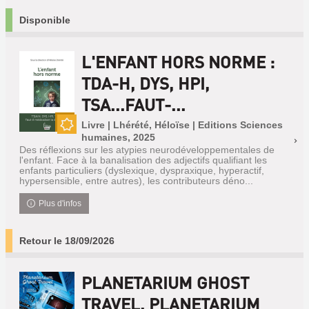
Disponible
L'ENFANT HORS NORME :
TDA-H, DYS, HPI,
TSA...FAUT-...
Livre | Lhérété, Héloïse | Editions Sciences
humaines, 2025
Nouveauté
Des réflexions sur les atypies neurodéveloppementales de
l'enfant. Face à la banalisation des adjectifs qualifiant les
enfants particuliers (dyslexique, dyspraxique, hyperactif,
hypersensible, entre autres), les contributeurs déno...
Plus d'infos
Retour le 18/09/2026
PLANETARIUM GHOST
TRAVEL. PLANETARIUM