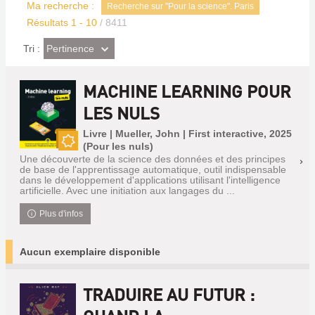
Ma recherche :
Recherche sur "Pour la science". Paris
Résultats
1
-
10
/ 8411
(Effet
Pertinence
Tri :
imédiat)
MACHINE LEARNING POUR
LES NULS
Livre | Mueller, John | First interactive, 2025
(Pour les nuls)
Nouveauté
Une découverte de la science des données et des principes
de base de l'apprentissage automatique, outil indispensable
dans le développement d'applications utilisant l'intelligence
artificielle. Avec une initiation aux langages du ...
Plus d'infos
Aucun exemplaire disponible
TRADUIRE AU FUTUR :