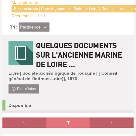
Ma recherche :
Recherche sur [ Conseil général de l'Indre-et-Loire)]. [Tours (Indre-et-Loire
Résultats
1
-
1
/ 1
(Effet
Pertinence
Tri :
imédiat)
QUELQUES DOCUMENTS
SUR L'ANCIENNE MARINE
DE LOIRE ...
Livre | Société archéologique de Touraine | [ Conseil
général de l'Indre-et-Loire)], 1976
Plus d'infos
Disponible