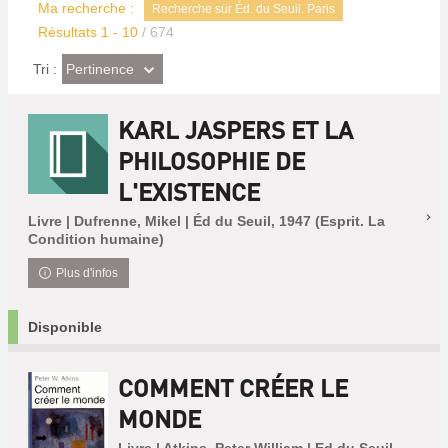
Ma recherche :
Recherche sur Éd. du Seuil. Paris
Résultats
1
-
10
/ 674
(Effet
Pertinence
Tri :
imédiat)
KARL JASPERS ET LA
PHILOSOPHIE DE
L'EXISTENCE
Livre | Dufrenne, Mikel | Éd du Seuil, 1947 (Esprit. La
Condition humaine)
Plus d'infos
Disponible
COMMENT CRÉER LE
MONDE