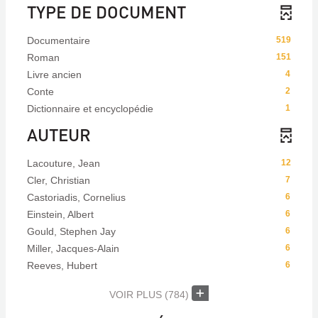
TYPE DE DOCUMENT
Documentaire
519
Roman
151
Livre ancien
4
Conte
2
Dictionnaire et encyclopédie
1
AUTEUR
Lacouture, Jean
12
Cler, Christian
7
Castoriadis, Cornelius
6
Einstein, Albert
6
Gould, Stephen Jay
6
Miller, Jacques-Alain
6
Reeves, Hubert
6
VOIR PLUS
(784)