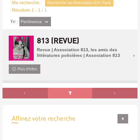
Ma recherche :
Recherche sur Association 813. Paris
Résultats
1
-
1
/ 1
(Effet
Pertinence
Tri :
imédiat)
813 (REVUE)
Revue | Association 813, les amis des
littératures policières | Association 813
Plus d'infos
Affinez votre recherche