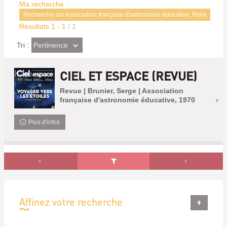
Ma recherche :
Recherche sur Association française d'astronomie éducative. Paris
Résultats
1
-
1
/ 1
(Effet
Pertinence
Tri :
imédiat)
CIEL ET ESPACE (REVUE)
Revue | Brunier, Serge | Association
française d'astronomie éducative, 1970
Plus d'infos
Affinez votre recherche