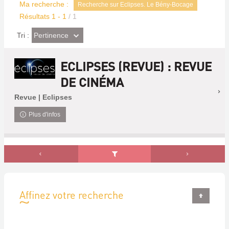
Ma recherche :
Recherche sur Eclipses. Le Bény-Bocage
Résultats
1
-
1
/ 1
(Effet
Pertinence
Tri :
imédiat)
ECLIPSES (REVUE) : REVUE
DE CINÉMA
Revue | Eclipses
Plus d'infos
Affinez votre recherche