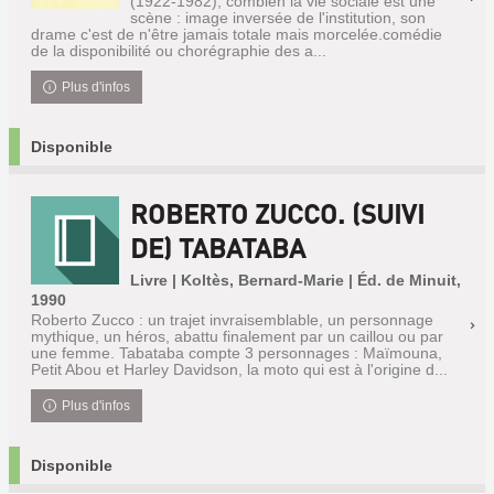
(1922-1982), combien la vie sociale est une
scène : image inversée de l'institution, son
drame c'est de n'être jamais totale mais morcelée.comédie
de la disponibilité ou chorégraphie des a...
Plus d'infos
Disponible
ROBERTO ZUCCO. (SUIVI
DE) TABATABA
Livre | Koltès, Bernard-Marie | Éd. de Minuit,
1990
Roberto Zucco : un trajet invraisemblable, un personnage
mythique, un héros, abattu finalement par un caillou ou par
une femme. Tabataba compte 3 personnages : Maïmouna,
Petit Abou et Harley Davidson, la moto qui est à l'origine d...
Plus d'infos
Disponible