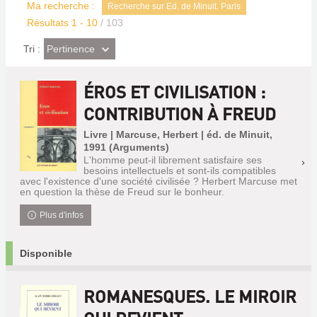
Ma recherche :
Recherche sur Ed. de Minuit. Paris
Résultats
1
-
10
/ 103
(Effet
Pertinence
Tri :
imédiat)
ÉROS ET CIVILISATION :
CONTRIBUTION À FREUD
Livre | Marcuse, Herbert | éd. de Minuit,
1991 (Arguments)
L'homme peut-il librement satisfaire ses
besoins intellectuels et sont-ils compatibles
avec l'existence d'une société civilisée ? Herbert Marcuse met
en question la thèse de Freud sur le bonheur.
Plus d'infos
Disponible
ROMANESQUES. LE MIROIR