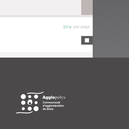
par page
10