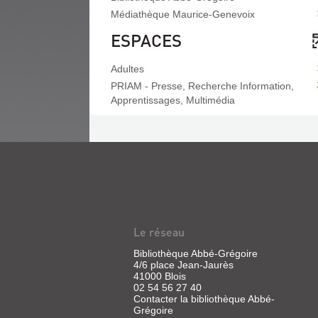
Médiathèque Maurice-Genevoix
ESPACES
Adultes
PRIAM - Presse, Recherche Information,
Apprentissages, Multimédia
Le réseau
Bibliothèque Abbé-Grégoire
4/6 place Jean-Jaurès
41000 Blois
02 54 56 27 40
Contacter la bibliothèque Abbé-
Grégoire