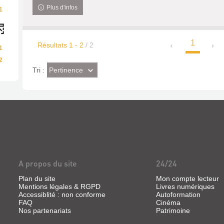
Plus d'infos
1
1
Résultats
1
-
2
/ 2
1
2
(Effet
Pertinence
Tri :
imédiat)
A propos du site
24/24
Plan du site
Mon compte lecteur
Mentions légales & RGPD
Livres numériques
Accessiblité : non conforme
Autoformation
FAQ
Cinéma
Nos partenariats
Patrimoine