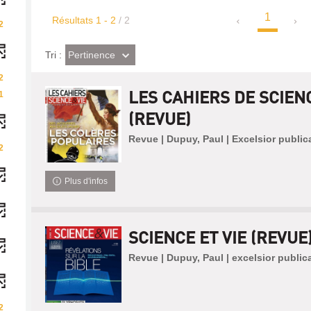
1
Résultats
1
-
2
/ 2
2
(Effet
Pertinence
Tri :
imédiat)
2
LES CAHIERS DE SCIENC
1
(REVUE)
Revue | Dupuy, Paul | Excelsior public
2
Plus d'infos
SCIENCE ET VIE (REVUE
Revue | Dupuy, Paul | excelsior public
2