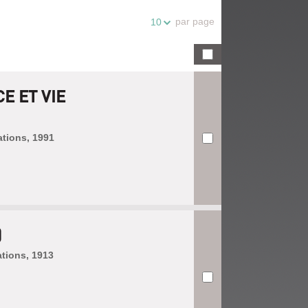
par page
10
E ET VIE
ations, 1991
)
ations, 1913