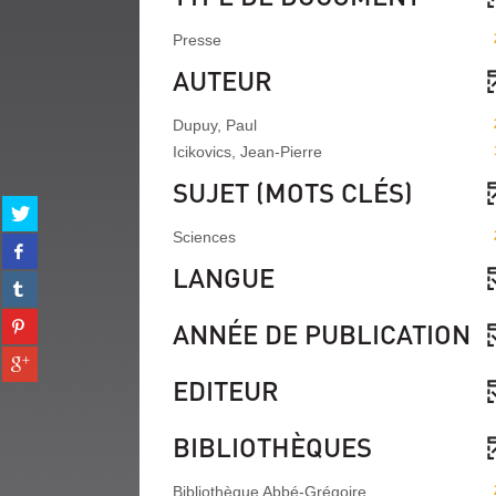
Presse
AUTEUR
Dupuy, Paul
Icikovics, Jean-Pierre
SUJET (MOTS CLÉS)
Partager
sur
Sciences
Partager
twitter
sur
LANGUE
(Nouvelle
Partager
facebook
fenêtre)
sur
(Nouvelle
Partager
tumblr
ANNÉE DE PUBLICATION
fenêtre)
sur
(Nouvelle
Partager
pinterest
fenêtre)
sur
EDITEUR
(Nouvelle
gplus
fenêtre)
(Nouvelle
BIBLIOTHÈQUES
fenêtre)
Bibliothèque Abbé-Grégoire