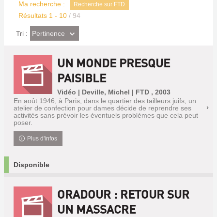
Ma recherche :
Recherche sur FTD
Résultats
1
-
10
/ 94
(Effet
Pertinence
Tri :
imédiat)
UN MONDE PRESQUE
PAISIBLE
Vidéo | Deville, Michel | FTD , 2003
En août 1946, à Paris, dans le quartier des tailleurs juifs, un
atelier de confection pour dames décide de reprendre ses
activités sans prévoir les éventuels problèmes que cela peut
poser.
Plus d'infos
Disponible
ORADOUR : RETOUR SUR
UN MASSACRE