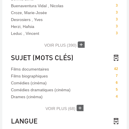
Buenaventura Vidal , Nicolas
3
Croze, Marie-Josée
3
Desrosiers , Yves
3
Herzi, Hafsia
3
Leduc , Vincent
3
VOIR PLUS
(390)
SUJET (MOTS CLÉS)
Films documentaires
42
Films biographiques
7
Comédies (cinéma)
6
Comédies dramatiques (cinéma)
5
Drames (cinéma)
4
VOIR PLUS
(68)
LANGUE