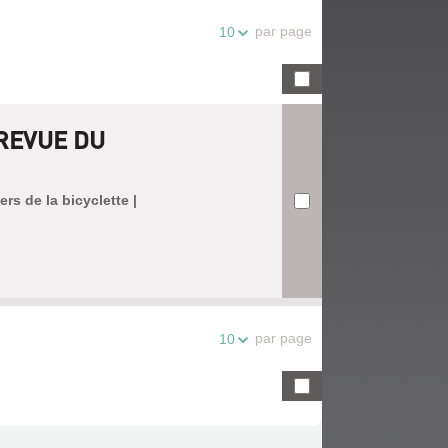
par page
10
 REVUE DU
rs de la bicyclette |
par page
10