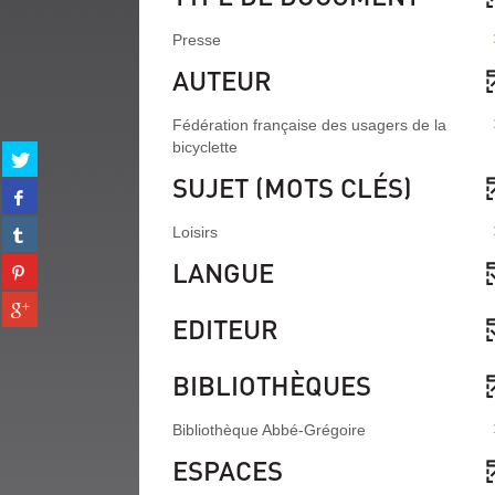
Presse
AUTEUR
Fédération française des usagers de la
bicyclette
Partager
sur
SUJET (MOTS CLÉS)
Partager
twitter
sur
(Nouvelle
Partager
Loisirs
facebook
fenêtre)
sur
(Nouvelle
LANGUE
Partager
tumblr
fenêtre)
sur
(Nouvelle
Partager
pinterest
fenêtre)
EDITEUR
sur
(Nouvelle
gplus
fenêtre)
(Nouvelle
BIBLIOTHÈQUES
fenêtre)
Bibliothèque Abbé-Grégoire
ESPACES