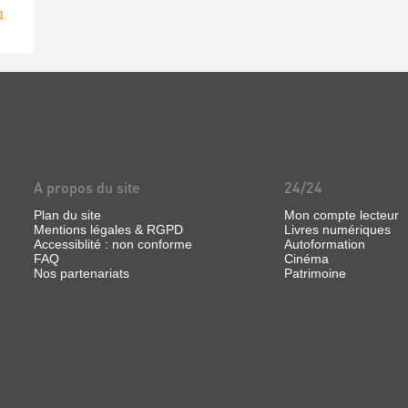
1
A propos du site
24/24
Plan du site
Mon compte lecteur
Mentions légales & RGPD
Livres numériques
Accessiblité : non conforme
Autoformation
FAQ
Cinéma
Nos partenariats
Patrimoine