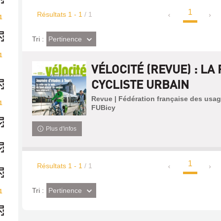
1
Résultats
1
-
1
/ 1
1
(Effet
Pertinence
Tri :
imédiat)
1
VÉLOCITÉ (REVUE) : LA
CYCLISTE URBAIN
Revue | Fédération française des usage
1
FUBicy
Plus d'infos
1
Résultats
1
-
1
/ 1
(Effet
Pertinence
Tri :
1
imédiat)