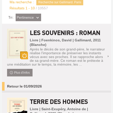
Ma recherche :
Recherche sur Gallimard. Paris
Résultats
1
-
10
/ 10557
(Effet
Pertinence
Tri :
imédiat)
LES SOUVENIRS : ROMAN
Livre | Foenkinos, David | Gallimard, 2011
(Blanche)
Après le décès de son grand-père, le narrateur
réalise l'importance de préserver les instants
vécus avec ses proches. Il se rapproche alors
de sa grand-mère. Ce roman est le prétexte à
Nouveauté
une méditation sur le temps, la mémoire, les ...
Plus d'infos
Retour le 01/09/2026
TERRE DES HOMMES
Livre | Saint-Exupéry, Antoine de |