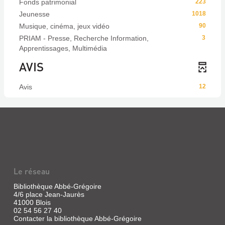
Fonds patrimonial
223
Jeunesse
1018
Musique, cinéma, jeux vidéo
90
PRIAM - Presse, Recherche Information,
3
Apprentissages, Multimédia
AVIS
Avis
12
Le réseau
Bibliothèque Abbé-Grégoire
4/6 place Jean-Jaurès
41000 Blois
02 54 56 27 40
Contacter la bibliothèque Abbé-Grégoire