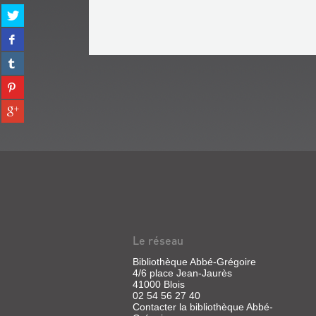
Partager
sur
Partager
twitter
sur
(Nouvelle
Partager
facebook
fenêtre)
sur
(Nouvelle
Partager
tumblr
fenêtre)
sur
(Nouvelle
Partager
pinterest
fenêtre)
sur
(Nouvelle
gplus
fenêtre)
(Nouvelle
fenêtre)
Le réseau
Bibliothèque Abbé-Grégoire
4/6 place Jean-Jaurès
41000 Blois
02 54 56 27 40
Contacter la bibliothèque Abbé-