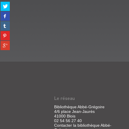
Partager
sur
Partager
twitter
sur
(Nouvelle
Partager
facebook
fenêtre)
sur
(Nouvelle
Partager
tumblr
fenêtre)
sur
(Nouvelle
Partager
pinterest
fenêtre)
sur
(Nouvelle
gplus
fenêtre)
(Nouvelle
fenêtre)
Le réseau
Bibliothèque Abbé-Grégoire
4/6 place Jean-Jaurès
41000 Blois
02 54 56 27 40
Contacter la bibliothèque Abbé-