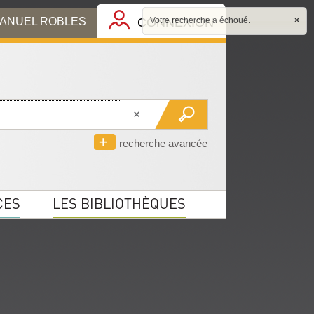
MANUEL ROBLES
CONNEXION
Votre recherche a échoué.
×
recherche avancée
CES
LES BIBLIOTHÈQUES