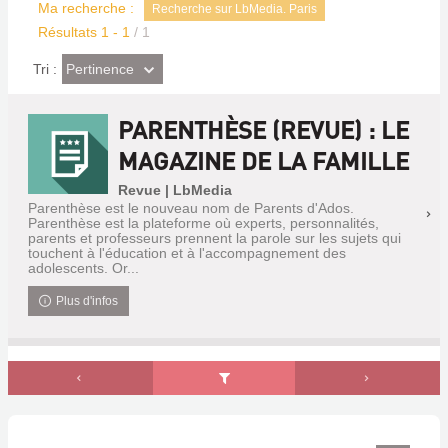
Ma recherche :
Recherche sur LbMedia. Paris
Résultats
1
-
1
/ 1
(Effet
Pertinence
Tri :
imédiat)
PARENTHÈSE (REVUE) : LE
MAGAZINE DE LA FAMILLE
Revue | LbMedia
Parenthèse est le nouveau nom de Parents d'Ados.
Parenthèse est la plateforme où experts, personnalités,
parents et professeurs prennent la parole sur les sujets qui
touchent à l'éducation et à l'accompagnement des
adolescents. Or...
Plus d'infos