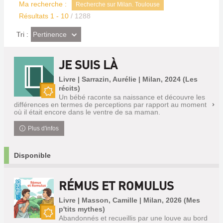
Ma recherche :
Recherche sur Milan. Toulouse
Résultats
1
-
10
/ 1288
(Effet
Pertinence
Tri :
imédiat)
JE SUIS LÀ
Livre | Sarrazin, Aurélie | Milan, 2024 (Les
récits)
Un bébé raconte sa naissance et découvre les
Nouveauté
différences en termes de perceptions par rapport au moment
où il était encore dans le ventre de sa maman.
Plus d'infos
Disponible
RÉMUS ET ROMULUS
Livre | Masson, Camille | Milan, 2026 (Mes
p'tits mythes)
Abandonnés et recueillis par une louve au bord
Nouveauté