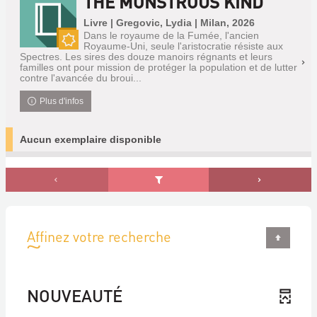
THE MONSTROUS KIND
Livre | Gregovic, Lydia | Milan, 2026
Dans le royaume de la Fumée, l'ancien
Royaume-Uni, seule l'aristocratie résiste aux
Nouveauté
Spectres. Les sires des douze manoirs régnants et leurs
familles ont pour mission de protéger la population et de lutter
contre l'avancée du broui...
Plus d'infos
Aucun exemplaire disponible
Affinez votre recherche
NOUVEAUTÉ