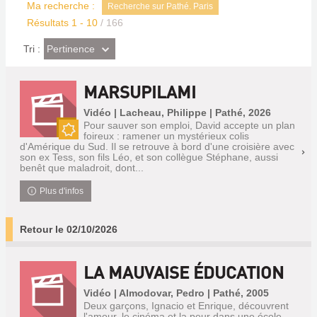
Ma recherche :
Recherche sur Pathé. Paris
Résultats
1
-
10
/ 166
(Effet
Pertinence
Tri :
imédiat)
MARSUPILAMI
Vidéo | Lacheau, Philippe | Pathé, 2026
Pour sauver son emploi, David accepte un plan
foireux : ramener un mystérieux colis
Nouveauté
d'Amérique du Sud. Il se retrouve à bord d'une croisière avec
son ex Tess, son fils Léo, et son collègue Stéphane, aussi
benêt que maladroit, dont...
Plus d'infos
Retour le 02/10/2026
LA MAUVAISE ÉDUCATION
Vidéo | Almodovar, Pedro | Pathé, 2005
Deux garçons, Ignacio et Enrique, découvrent
l'amour, le cinéma et la peur dans une école