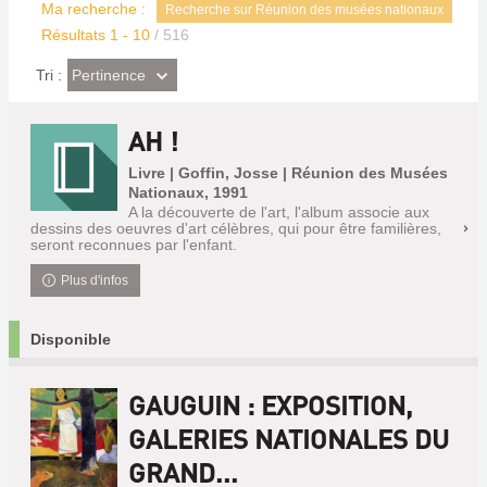
Ma recherche :
Recherche sur Réunion des musées nationaux
Résultats
1
-
10
/ 516
(Effet
Pertinence
Tri :
imédiat)
AH !
Livre | Goffin, Josse | Réunion des Musées
Nationaux, 1991
A la découverte de l'art, l'album associe aux
dessins des oeuvres d'art célèbres, qui pour être familières,
seront reconnues par l'enfant.
Plus d'infos
Disponible
GAUGUIN : EXPOSITION,
GALERIES NATIONALES DU
GRAND...