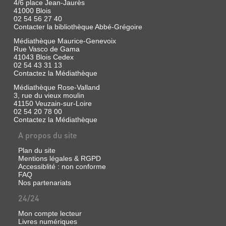
4/6 place Jean-Jaurès
41000 Blois
02 54 56 27 40
Contacter la bibliothèque Abbé-Grégoire
Médiathèque Maurice-Genevoix
Rue Vasco de Gama
41043 Blois Cedex
02 54 43 31 13
Contactez la Médiathèque
Médiathèque Rose-Valland
3, rue du vieux moulin
41150 Veuzain-sur-Loire
02 54 20 78 00
Contactez la Médiathèque
A propos du site
Plan du site
Mentions légales & RGPD
Accessiblité : non conforme
FAQ
Nos partenariats
24/24
Mon compte lecteur
Livres numériques