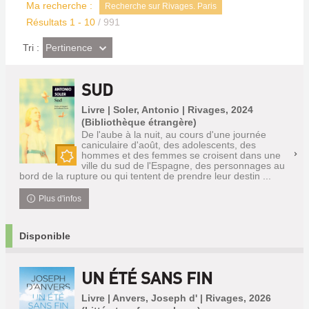
Ma recherche :
Recherche sur Rivages. Paris
Résultats
1
-
10
/ 991
(Effet
Pertinence
Tri :
imédiat)
SUD
Livre | Soler, Antonio | Rivages, 2024
(Bibliothèque étrangère)
De l'aube à la nuit, au cours d'une journée
caniculaire d'août, des adolescents, des
hommes et des femmes se croisent dans une
ville du sud de l'Espagne, des personnages au
Nouveauté
bord de la rupture ou qui tentent de prendre leur destin ...
Plus d'infos
Disponible
UN ÉTÉ SANS FIN
Livre | Anvers, Joseph d' | Rivages, 2026