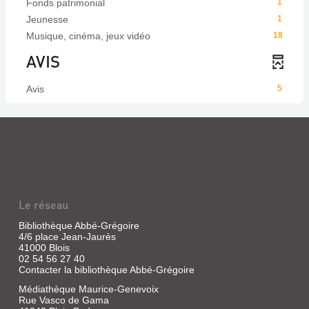
Fonds patrimonial
1
Jeunesse
1
Musique, cinéma, jeux vidéo
18
AVIS
Avis
5
Le réseau
Bibliothèque Abbé-Grégoire
4/6 place Jean-Jaurès
41000 Blois
02 54 56 27 40
Contacter la bibliothèque Abbé-Grégoire
Médiathèque Maurice-Genevoix
Rue Vasco de Gama