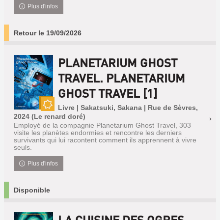
Plus d'infos
Retour le 19/09/2026
PLANETARIUM GHOST
TRAVEL. PLANETARIUM
GHOST TRAVEL [1]
Livre | Sakatsuki, Sakana | Rue de Sèvres,
Nouveauté
2024 (Le renard doré)
Employé de la compagnie Planetarium Ghost Travel, 303
visite les planètes endormies et rencontre les derniers
survivants qui lui racontent comment ils apprennent à vivre
seuls.
Plus d'infos
Disponible
LA CUISINE DES OGRES.