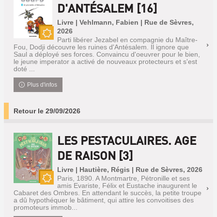
D'ANTÉSALEM [16]
Livre | Vehlmann, Fabien | Rue de Sèvres,
2026
Parti libérer Jezabel en compagnie du Maître-
Nouveauté
Fou, Dodji découvre les ruines d'Antésalem. Il ignore que
Saul a déployé ses forces. Convaincu d'oeuvrer pour le bien,
le jeune imperator a activé de nouveaux protecteurs et s'est
doté ...
Plus d'infos
Retour le 29/09/2026
LES PESTACULAIRES. AGE
DE RAISON [3]
Livre | Hautière, Régis | Rue de Sèvres, 2026
Paris, 1890. A Montmartre, Pétronille et ses
amis Evariste, Félix et Eustache inaugurent le
Nouveauté
Cabaret des Ombres. En attendant le succès, la petite troupe
a dû hypothéquer le bâtiment, qui attire les convoitises des
promoteurs immob...