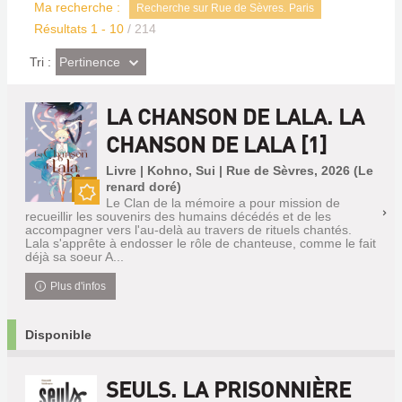
Ma recherche :
Recherche sur Rue de Sèvres. Paris
Résultats
1
-
10
/ 214
(Effet
Pertinence
Tri :
imédiat)
LA CHANSON DE LALA. LA
CHANSON DE LALA [1]
Livre | Kohno, Sui | Rue de Sèvres, 2026 (Le
renard doré)
Le Clan de la mémoire a pour mission de
Nouveauté
recueillir les souvenirs des humains décédés et de les
accompagner vers l'au-delà au travers de rituels chantés.
Lala s'apprête à endosser le rôle de chanteuse, comme le fait
déjà sa soeur A...
Plus d'infos
Disponible
SEULS. LA PRISONNIÈRE