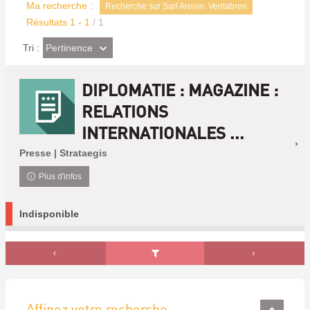
Ma recherche :
Recherche sur Sarl Areion. Ventabren
Résultats
1
-
1
/ 1
(Effet
Pertinence
Tri :
imédiat)
DIPLOMATIE : MAGAZINE :
RELATIONS
INTERNATIONALES ...
Presse | Strataegis
Plus d'infos
Indisponible
Affinez votre recherche