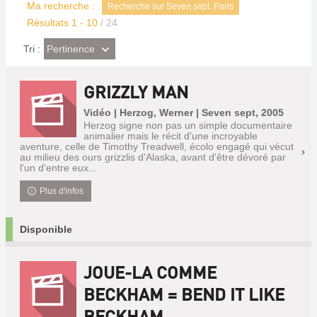
Ma recherche :
Recherche sur Seven sept. Paris
Résultats
1
-
10
/ 24
(Effet
Pertinence
Tri :
imédiat)
GRIZZLY MAN
Vidéo | Herzog, Werner | Seven sept, 2005
Herzog signe non pas un simple documentaire
animalier mais le récit d'une incroyable
aventure, celle de Timothy Treadwell, écolo engagé qui vécut
au milieu des ours grizzlis d'Alaska, avant d'être dévoré par
l'un d'entre eux...
Plus d'infos
Disponible
JOUE-LA COMME
BECKHAM = BEND IT LIKE
BECKHAM