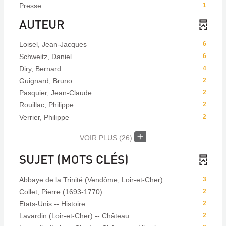
Presse
1
AUTEUR
Loisel, Jean-Jacques
6
Schweitz, Daniel
6
Diry, Bernard
4
Guignard, Bruno
2
Pasquier, Jean-Claude
2
Rouillac, Philippe
2
Verrier, Philippe
2
VOIR PLUS
(26)
SUJET (MOTS CLÉS)
Abbaye de la Trinité (Vendôme, Loir-et-Cher)
3
Collet, Pierre (1693-1770)
2
Etats-Unis -- Histoire
2
Lavardin (Loir-et-Cher) -- Château
2