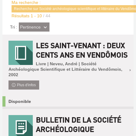
Ma recherche :
Recherche sur Société archéologique scientifique et littéraire du Vendô
Résultats
1
-
10
/ 44
(Effet
Pertinence
Tri :
imédiat)
LES SAINT-VENANT : DEUX
CENTS ANS EN VENDÔMOIS
Livre | Neveu, André | Société
Archéologique Scientifique et Littéraire du Vendômois,
2002
Plus d'infos
Disponible
BULLETIN DE LA SOCIÉTÉ
ARCHÉOLOGIQUE