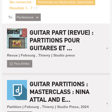
Ma recherche :
Recherche sur Studio press. Saint-Denis
Résultats
1
-
7
/ 7
(Effet
Pertinence
Tri :
imédiat)
GUITAR PART (REVUE) :
PARTITIONS POUR
GUITARES ET ...
Revue | Febourg , Thierry | Studio press
Plus d'infos
GUITAR PARTITIONS :
MASTERCLASS : NINA
ATTAL AND E...
Partition | Febourg , Thierry | Studio Press, 2024