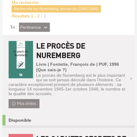
Ma recherche :
Recherche sur Nuremberg, procès de (1945-1946)
Résultats
1
-
2
/ 2
(Effet
Pertinence
Tri :
imédiat)
LE PROCÈS DE
NUREMBERG
Livre | Fontette, François de | PUF, 1996
(Que sais-je ?)
Le procès de Nuremberg est le plus important
qui se soit jamais déroulé dans l'histoire. Ce
caractère exceptionnel provient de plusieurs éléments : sa
longueur 14 novembre 1945-1er octobre 1946, le nombre et
la qualité des accusés...
Plus d'infos
Disponible