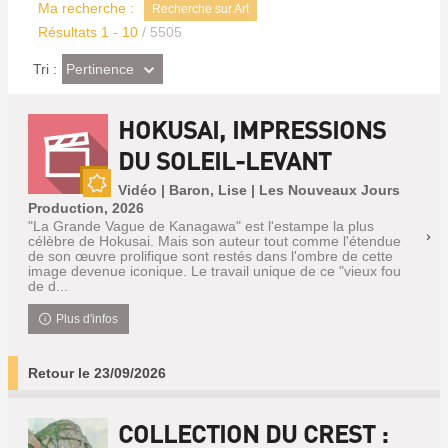
Ma recherche :
Recherche sur Art
Résultats
1
-
10
/ 5505
(Effet
Pertinence
Tri :
imédiat)
HOKUSAI, IMPRESSIONS
DU SOLEIL-LEVANT
Vidéo | Baron, Lise | Les Nouveaux Jours
Nouveauté
Production, 2026
"La Grande Vague de Kanagawa" est l'estampe la plus
célèbre de Hokusai. Mais son auteur tout comme l'étendue
de son œuvre prolifique sont restés dans l'ombre de cette
image devenue iconique. Le travail unique de ce "vieux fou
de d...
Plus d'infos
Retour le 23/09/2026
COLLECTION DU CREST :