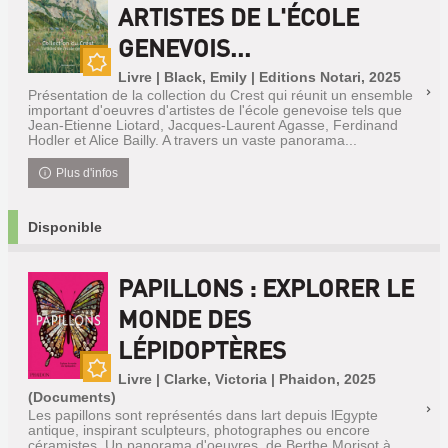
ARTISTES DE L'ÉCOLE
GENEVOIS...
Livre | Black, Emily | Editions Notari, 2025
Nouveauté
Présentation de la collection du Crest qui réunit un ensemble
important d'oeuvres d'artistes de l'école genevoise tels que
Jean-Etienne Liotard, Jacques-Laurent Agasse, Ferdinand
Hodler et Alice Bailly. A travers un vaste panorama...
Plus d'infos
Disponible
PAPILLONS : EXPLORER LE
MONDE DES
LÉPIDOPTÈRES
Livre | Clarke, Victoria | Phaidon, 2025
Nouveauté
(Documents)
Les papillons sont représentés dans lart depuis lEgypte
antique, inspirant sculpteurs, photographes ou encore
céramistes. Un panorama d'oeuvres, de Berthe Morisot à