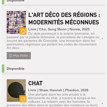
Disponible
L'ART DÉCO DES RÉGIONS :
MODERNITÉS MÉCONNUES
Livre | Cho, Sung Moon | Norma, 2025
Du style provençal à la soierie lyonnaise, en
Nouveauté
passant par la poterie drômoise, la porcelaine de Limoges ou
encore les ganteries de Grenoble, une immersion dans les
patrimoines régionaux qui portent les codes du mouvement
Art déco ...
Plus d'infos
Disponible
CHAT
Livre | Shaw, Hannah | Phaidon, 2026
Une plongée dans les arts visuels à la
découverte du chat, à travers le temps et les
cultures. La relation avec les humains, la
Nouveauté
présence des félins dans le quotidien des créateurs ou leurs