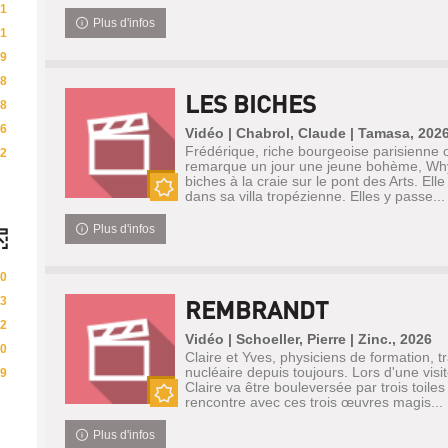
Nouveauté
1
Plus d'infos
1
9
8
LES BICHES
8
6
Vidéo | Chabrol, Claude | Tamasa, 202
Frédérique, riche bourgeoise parisienne o
2
remarque un jour une jeune bohème, Why
biches à la craie sur le pont des Arts. Elle
dans sa villa tropézienne. Elles y passe...
Nouveauté
Plus d'infos
0
3
REMBRANDT
2
Vidéo | Schoeller, Pierre | Zinc., 2026
0
Claire et Yves, physiciens de formation, tr
nucléaire depuis toujours. Lors d'une visit
9
Claire va être bouleversée par trois toil
rencontre avec ces trois œuvres magis...
Nouveauté
Plus d'infos