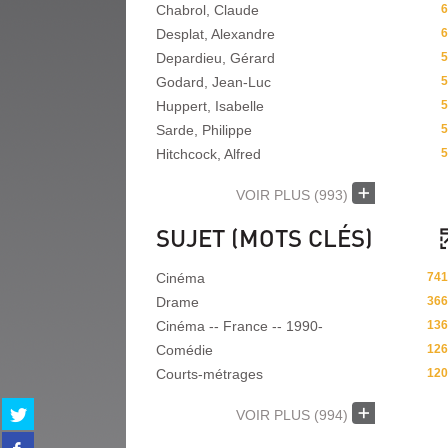
Chabrol, Claude
6
Desplat, Alexandre
6
Depardieu, Gérard
5
Godard, Jean-Luc
5
Huppert, Isabelle
5
Sarde, Philippe
5
Hitchcock, Alfred
5
VOIR PLUS
(993)
SUJET (MOTS CLÉS)
Cinéma
741
Drame
366
Cinéma -- France -- 1990-
136
Comédie
126
Courts-métrages
120
Partager
VOIR PLUS
(994)
sur
Partager
twitter