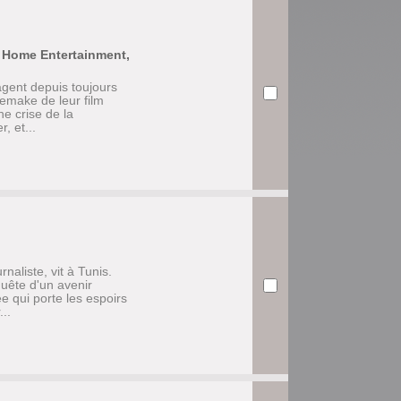
s Home Entertainment,
agent depuis toujours
remake de leur film
ne crise de la
, et...
naliste, vit à Tunis.
uête d'un avenir
ée qui porte les espoirs
..