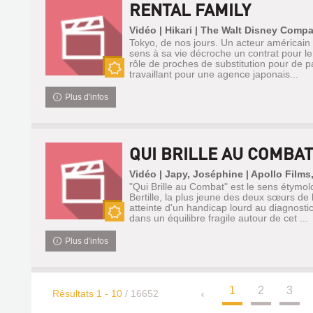
RENTAL FAMILY
Vidéo | Hikari | The Walt Disney Comp
Tokyo, de nos jours. Un acteur américain 
sens à sa vie décroche un contrat pour le 
rôle de proches de substitution pour de p
travaillant pour une agence japonais...
Nouveauté
Plus d'infos
QUI BRILLE AU COMBAT
Vidéo | Japy, Joséphine | Apollo Films
"Qui Brille au Combat" est le sens étymo
Bertille, la plus jeune des deux sœurs de 
atteinte d'un handicap lourd au diagnostic 
dans un équilibre fragile autour de cet ...
Nouveauté
Plus d'infos
1
2
3
Résultats
1
-
10
/ 16652