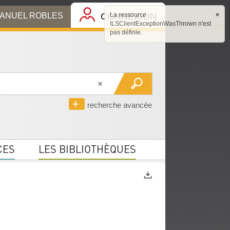
MANUEL ROBLES
CONNEXION
La ressource
×
ILSClientExceptionWasThrown n'est
pas définie.
recherche avancée
CES
LES BIBLIOTHÈQUES
Exports