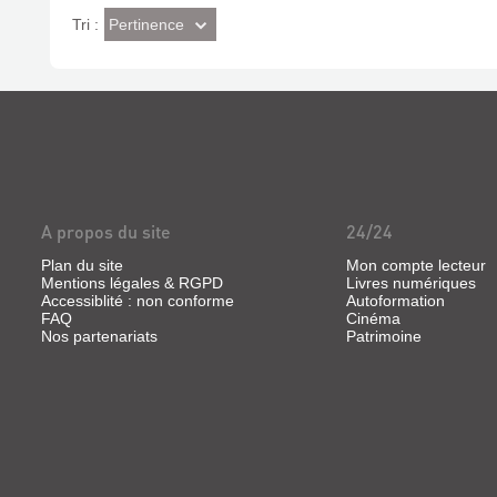
(Effet
Pertinence
Tri :
imédiat)
A propos du site
24/24
Plan du site
Mon compte lecteur
Mentions légales & RGPD
Livres numériques
Accessiblité : non conforme
Autoformation
FAQ
Cinéma
Nos partenariats
Patrimoine