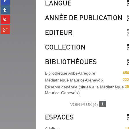
LANGUE
sur
(Nouvelle
Partager
facebook
fenêtre)
sur
ANNÉE DE PUBLICATION
(Nouvelle
Partager
tumblr
fenêtre)
sur
(Nouvelle
Partager
pinterest
EDITEUR
fenêtre)
sur
(Nouvelle
gplus
fenêtre)
COLLECTION
(Nouvelle
fenêtre)
BIBLIOTHÈQUES
Bibliothèque Abbé-Grégoire
656
Médiathèque Maurice-Genevoix
222
Réserve générale (située à la Médiathèque
25
Maurice-Genevoix)
VOIR PLUS
(4)
ESPACES
Adultes
13