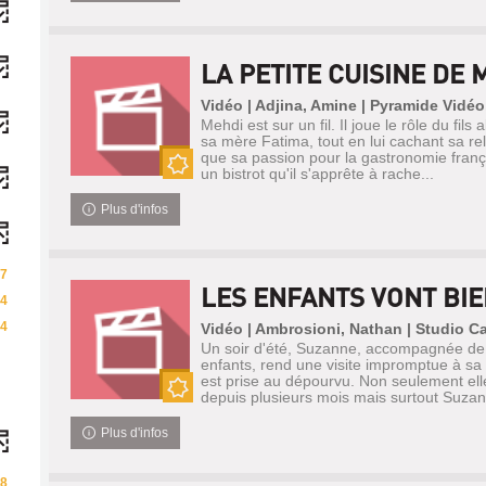
LA PETITE CUISINE DE 
Vidéo | Adjina, Amine | Pyramide Vidéo
Mehdi est sur un fil. Il joue le rôle du fils
sa mère Fatima, tout en lui cachant sa re
que sa passion pour la gastronomie frança
un bistrot qu'il s'apprête à rache...
Nouveauté
Plus d'infos
7
LES ENFANTS VONT BI
4
4
Vidéo | Ambrosioni, Nathan | Studio C
Un soir d'été, Suzanne, accompagnée de
enfants, rend une visite impromptue à sa
est prise au dépourvu. Non seulement ell
depuis plusieurs mois mais surtout Suzan
Nouveauté
Plus d'infos
8