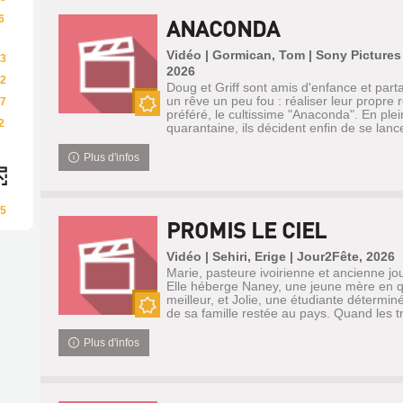
6
ANACONDA
Vidéo | Gormican, Tom | Sony Picture
3
2026
2
Doug et Griff sont amis d'enfance et part
un rêve un peu fou : réaliser leur propre 
7
préféré, le cultissime "Anaconda". En plei
Nouveauté
2
quarantaine, ils décident enfin de se lancer
Plus d'infos
5
PROMIS LE CIEL
Vidéo | Sehiri, Erige | Jour2Fête, 2026
Marie, pasteure ivoirienne et ancienne jour
Elle héberge Naney, une jeune mère en q
meilleur, et Jolie, une étudiante détermin
de sa famille restée au pays. Quand les tr.
Nouveauté
Plus d'infos