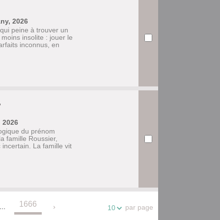
any, 2026
qui peine à trouver un
moins insolite : jouer le
arfaits inconnus, en
, 2026
logique du prénom
la famille Roussier,
incertain. La famille vit
1666
...
par page
10