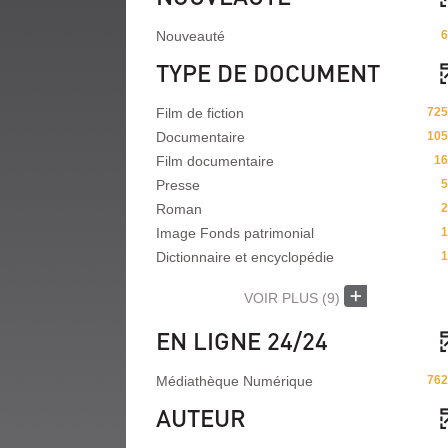
Nouveauté
6
TYPE DE DOCUMENT
Film de fiction
725
Documentaire
105
Film documentaire
16
Presse
5
Roman
2
Image Fonds patrimonial
1
Dictionnaire et encyclopédie
1
VOIR PLUS
(9)
EN LIGNE 24/24
Médiathèque Numérique
762
AUTEUR