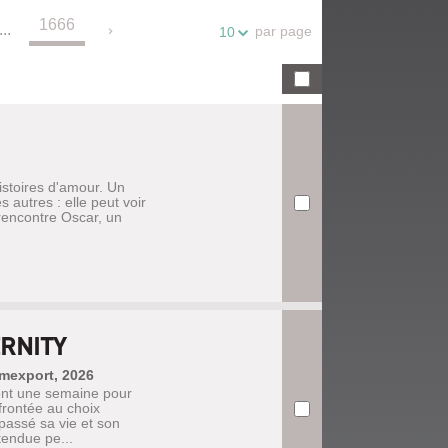
1666
...
par page
10
istoires d'amour. Un
 autres : elle peut voir
 rencontre Oscar, un
ERNITY
lmexport, 2026
ont une semaine pour
frontée au choix
passé sa vie et son
tendue pe...