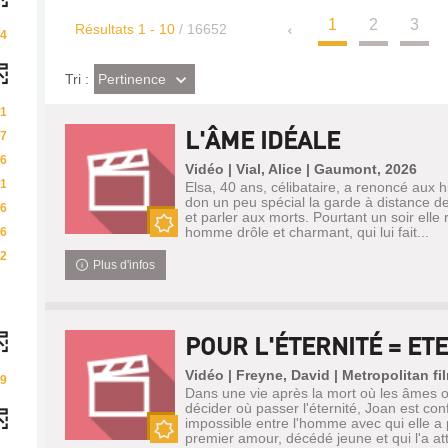
1
2
3
Résultats
1
-
10
/ 16652
4
(Effet
Pertinence
Tri :
imédiat)
1
L'ÂME IDÉALE
7
6
Vidéo | Vial, Alice | Gaumont, 2026
1
Elsa, 40 ans, célibataire, a renoncé aux h
don un peu spécial la garde à distance des
6
et parler aux morts. Pourtant un soir elle
homme drôle et charmant, qui lui fait...
6
Nouveauté
2
Plus d'infos
POUR L'ÉTERNITÉ = ET
Vidéo | Freyne, David | Metropolitan fi
9
Dans une vie après la mort où les âmes 
décider où passer l'éternité, Joan est con
impossible entre l'homme avec qui elle a 
premier amour, décédé jeune et qui l'a at