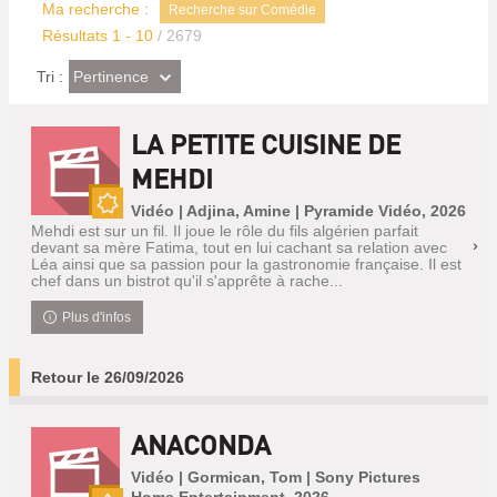
Ma recherche :
Recherche sur Comédie
Résultats
1
-
10
/ 2679
(Effet
Pertinence
Tri :
imédiat)
LA PETITE CUISINE DE
MEHDI
Vidéo | Adjina, Amine | Pyramide Vidéo, 2026
Nouveauté
Mehdi est sur un fil. Il joue le rôle du fils algérien parfait
devant sa mère Fatima, tout en lui cachant sa relation avec
Léa ainsi que sa passion pour la gastronomie française. Il est
chef dans un bistrot qu'il s'apprête à rache...
Plus d'infos
Retour le 26/09/2026
ANACONDA
Vidéo | Gormican, Tom | Sony Pictures