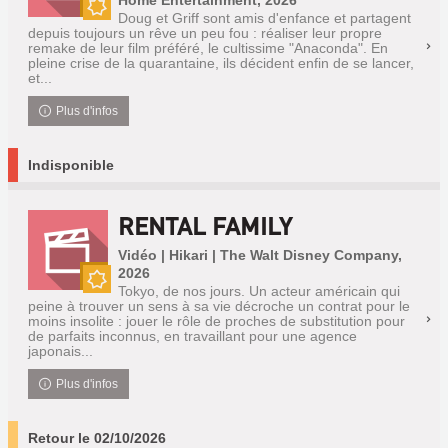
Home Entertainment, 2026
Doug et Griff sont amis d'enfance et partagent
Nouveauté
depuis toujours un rêve un peu fou : réaliser leur propre
remake de leur film préféré, le cultissime "Anaconda". En
pleine crise de la quarantaine, ils décident enfin de se lancer,
et...
Plus d'infos
Indisponible
RENTAL FAMILY
Vidéo | Hikari | The Walt Disney Company,
2026
Tokyo, de nos jours. Un acteur américain qui
Nouveauté
peine à trouver un sens à sa vie décroche un contrat pour le
moins insolite : jouer le rôle de proches de substitution pour
de parfaits inconnus, en travaillant pour une agence
japonais...
Plus d'infos
Retour le 02/10/2026