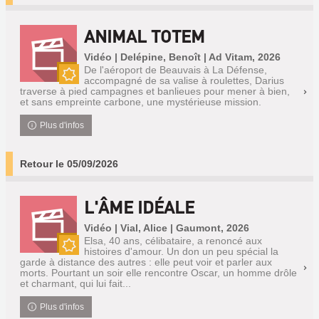
ANIMAL TOTEM
Vidéo | Delépine, Benoît | Ad Vitam, 2026
De l'aéroport de Beauvais à La Défense,
accompagné de sa valise à roulettes, Darius
Nouveauté
traverse à pied campagnes et banlieues pour mener à bien,
et sans empreinte carbone, une mystérieuse mission.
Plus d'infos
Retour le 05/09/2026
L'ÂME IDÉALE
Vidéo | Vial, Alice | Gaumont, 2026
Elsa, 40 ans, célibataire, a renoncé aux
histoires d'amour. Un don un peu spécial la
Nouveauté
garde à distance des autres : elle peut voir et parler aux
morts. Pourtant un soir elle rencontre Oscar, un homme drôle
et charmant, qui lui fait...
Plus d'infos