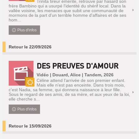
Trinita tireur émérite, retrouve par hasard son
Nouveauté
frère Bambino qui a usurpé l'identité du shérif local. Dans la
vallée voisine, les menaces que subit une communauté de
mormons de la part d'un terrible homme d'affaires et de ses
hom...
Plus d'infos
Retour le 22/09/2026
DES PREUVES D'AMOUR
Vidéo | Douard, Alice | Tandem, 2026
Céline attend l'arrivée de son premier enfant.
Mais elle n'est pas enceinte. Dans trois mois,
Nouveauté
c'est Nadia, sa femme, qui donnera naissance à leur fille.
Sous le regard de ses amis, de sa mère, et aux yeux de la loi,
elle cherche s...
Plus d'infos
Retour le 15/09/2026