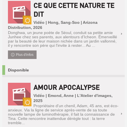
CE QUE CETTE NATURE TE
DIT
Vidéo | Hong, Sang-Soo | Arizona
Nouveauté
Distribution, 2026
Donghwa, un jeune poète de Séoul, conduit sa petite amie
Junhee chez ses parents, aux alentours d'Icheon. Émerveillé
par la beauté de leur maison nichée dans un jardin vallonné,
il y rencontre son père qui l'invite à rester... Au ...
Plus d'infos
Disponible
AMOUR APOCALYPSE
Vidéo | Emond, Anne | L'Atelier d'images,
2025
Propriétaire d'un chenil, Adam, 45 ans, est éco-
Nouveauté
anxieux. Via la ligne de service après-vente de sa toute
nouvelle lampe de luminothérapie, il fait la connaissance de
Tina. Cette rencontre inattendue dérègle tout : la terre
tremble...